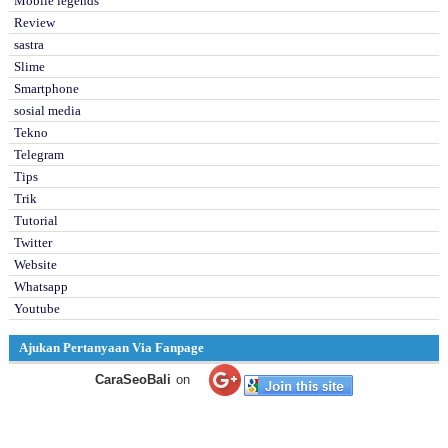
Mobile legends
Review
sastra
Slime
Smartphone
sosial media
Tekno
Telegram
Tips
Trik
Tutorial
Twitter
Website
Whatsapp
Youtube
Ajukan Pertanyaan Via Fanpage
CaraSeoBali
on