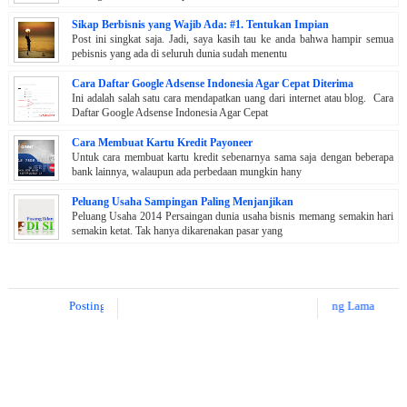
Sikap Berbisnis yang Wajib Ada: #1. Tentukan Impian
Post ini singkat saja. Jadi, saya kasih tau ke anda bahwa hampir semua
pebisnis yang ada di seluruh dunia sudah menentu
Cara Daftar Google Adsense Indonesia Agar Cepat Diterima
Ini adalah salah satu cara mendapatkan uang dari internet atau blog. Cara
Daftar Google Adsense Indonesia Agar Cepat
Cara Membuat Kartu Kredit Payoneer
Untuk cara membuat kartu kredit sebenarnya sama saja dengan beberapa
bank lainnya, walaupun ada perbedaan mungkin hany
Peluang Usaha Sampingan Paling Menjanjikan
Peluang Usaha 2014 Persaingan dunia usaha bisnis memang semakin hari
semakin ketat. Tak hanya dikarenakan pasar yang
Posting Lebih Baru
Posting Lama