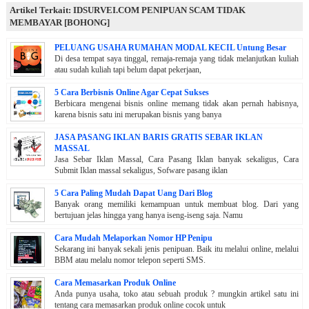
Artikel Terkait: IDSURVEI.COM PENIPUAN SCAM TIDAK
MEMBAYAR [BOHONG]
PELUANG USAHA RUMAHAN MODAL KECIL Untung Besar
Di desa tempat saya tinggal, remaja-remaja yang tidak melanjutkan kuliah
atau sudah kuliah tapi belum dapat pekerjaan,
5 Cara Berbisnis Online Agar Cepat Sukses
Berbicara mengenai bisnis online memang tidak akan pernah habisnya,
karena bisnis satu ini merupakan bisnis yang banya
JASA PASANG IKLAN BARIS GRATIS SEBAR IKLAN
MASSAL
Jasa Sebar Iklan Massal, Cara Pasang Iklan banyak sekaligus, Cara
Submit Iklan massal sekaligus, Sofware pasang iklan
5 Cara Paling Mudah Dapat Uang Dari Blog
Banyak orang memiliki kemampuan untuk membuat blog. Dari yang
bertujuan jelas hingga yang hanya iseng-iseng saja. Namu
Cara Mudah Melaporkan Nomor HP Penipu
Sekarang ini banyak sekali jenis penipuan. Baik itu melalui online, melalui
BBM atau melalu nomor telepon seperti SMS.
Cara Memasarkan Produk Online
Anda punya usaha, toko atau sebuah produk ? mungkin artikel satu ini
tentang cara memasarkan produk online cocok untuk