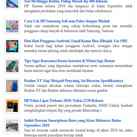
Seri Mi Hingga Redmi, Paling Murah Rp 800 Ribuan
HP Xiaomi terbaru 2019 dan harganya di bulan September tidak
mengalami perubahan yang mencolok dari bulan sebelumnya.
Cara Cek HP Samsung Asli atau Palsu dengan Mudah
Salah satu smartphone yang cukup berkembang pesat dan memiliki
pengguna cukup banyak di Indonesia ialah Samsung. Samsun
Hati-Hati Pengguna Android, Email Kamu Bisa Dibajak Via SMS
Kabar buruk bagi kalian pengguna Android, serangan siber dengan
memakai skema phising untuk membajak dan mencuri data p
Tips Agar Konsumsi Kuota Internet di WhatsApp Hemat
Semua aplikasi yang digunakan smartphone tentu semuanya memerlukan
kuota internet agar bisa terus menikmati layanan
Realme XT Siap Menjadi Penyaing, Ini Bocoran Spesifikasinya
Setelah sempat diisukan selama beberapa waktu, bentuk smartphone
Realme XT dari Realme akhirnya diketahui secara gambla
HP Nokia Lipat Terbaru 2019: Nokia 2720 Reborn
Nokia, produk ponsel dari perusahaan Finlandia, HMD Global, kembali
menghidupkan telepon flip yang pernah diluncurkan s
Inilah Deretan Smartphone Baru yang Akan Meluncur Bulan
September 2019
Saat ini ternyata sudah memasuki kuartal ketiga di tahun 2019 ini, maka
beberapa merek ponselpun bersiap untuk