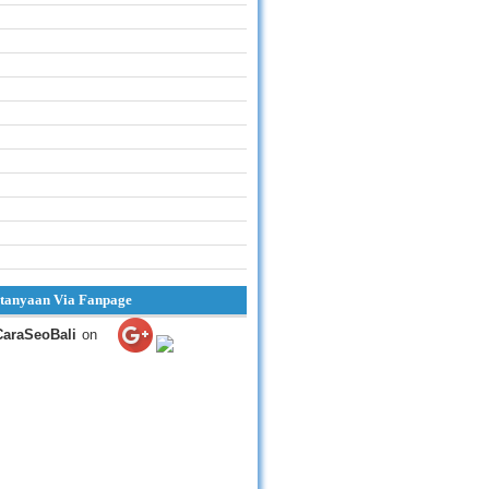
tanyaan Via Fanpage
CaraSeoBali
on