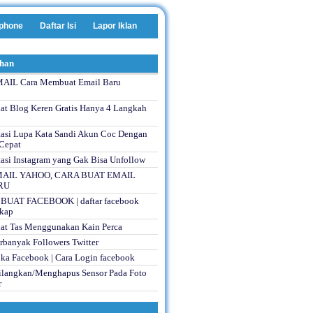
phone
Daftar Isi
Lapor Iklan
ihan
IL Cara Membuat Email Baru
t Blog Keren Gratis Hanya 4 Langkah
asi Lupa Kata Sandi Akun Coc Dengan
Cepat
asi Instagram yang Gak Bisa Unfollow
AIL YAHOO, CARA BUAT EMAIL
RU
AT FACEBOOK | daftar facebook
gkap
t Tas Menggunakan Kain Perca
banyak Followers Twitter
a Facebook | Cara Login facebook
langkan/Menghapus Sensor Pada Foto
r