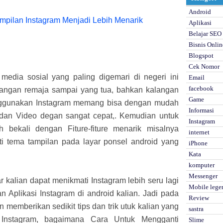
Android
Aplikasi
Belajar SEO
Bisnis Onlin
Blogspot
Cek Nomor
media sosial yang paling digemari di negeri ini
Email
facebook
alangan remaja sampai yang tua, bahkan kalangan
Game
enggunakan Instagram memang bisa dengan mudah
Informasi
 dan Video degan sangat cepat,. Kemudian untuk
Instagram
h bekali dengan Fiture-fiture menarik misalnya
internet
ti tema tampilan pada layar ponsel android yang
iPhone
Kata
komputer
Messenger
ar kalian dapat menikmati Instagram lebih seru lagi
Mobile lege
Aplikasi Instagram di android kalian. Jadi pada
Review
n memberikan sedikit tips dan trik utuk kalian yang
sastra
 Instagram, bagaimana Cara Untuk Mengganti
Slime