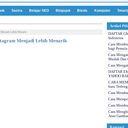
ook
Sastra
Belajar SEO
Blogspot
Bisnis
Komputer
Smart
Artikel Pil
m Menjadi Lebih Menarik
DAFTAR GMA
Indonesia
stagram Menjadi Lebih Menarik
Cara Membua
bagi Pemula
Cara Mengat
Mudah Dan 
Cara Mengat
DAFTAR EM
YAHOO BA
CARA MEMBU
baru Terlen
Cara Membua
Cara Memper
Cara Membuk
Cara Menghi
Atau Gamba
Kategori