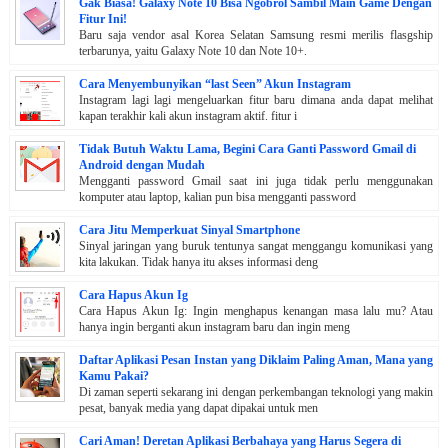
Gak Biasa! Galaxy Note 10 Bisa Ngobrol Sambil Main Game Dengan
Fitur Ini!
Baru saja vendor asal Korea Selatan Samsung resmi merilis flasgship
terbarunya, yaitu Galaxy Note 10 dan Note 10+.
Cara Menyembunyikan “last Seen” Akun Instagram
Instagram lagi lagi mengeluarkan fitur baru dimana anda dapat melihat
kapan terakhir kali akun instagram aktif. fitur i
Tidak Butuh Waktu Lama, Begini Cara Ganti Password Gmail di
Android dengan Mudah
Mengganti password Gmail saat ini juga tidak perlu menggunakan
komputer atau laptop, kalian pun bisa mengganti password
Cara Jitu Memperkuat Sinyal Smartphone
Sinyal jaringan yang buruk tentunya sangat menggangu komunikasi yang
kita lakukan. Tidak hanya itu akses informasi deng
Cara Hapus Akun Ig
Cara Hapus Akun Ig: Ingin menghapus kenangan masa lalu mu? Atau
hanya ingin berganti akun instagram baru dan ingin meng
Daftar Aplikasi Pesan Instan yang Diklaim Paling Aman, Mana yang
Kamu Pakai?
Di zaman seperti sekarang ini dengan perkembangan teknologi yang makin
pesat, banyak media yang dapat dipakai untuk men
Cari Aman! Deretan Aplikasi Berbahaya yang Harus Segera di