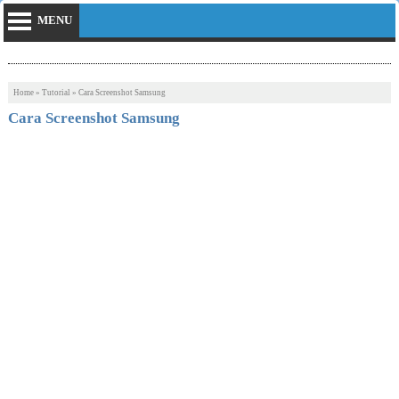
MENU
Home
»
Tutorial
»
Cara Screenshot Samsung
Cara Screenshot Samsung