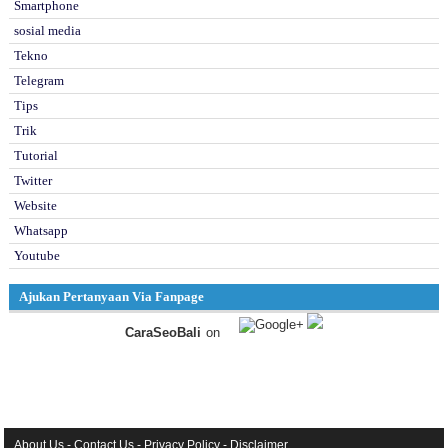
Smartphone
sosial media
Tekno
Telegram
Tips
Trik
Tutorial
Twitter
Website
Whatsapp
Youtube
Ajukan Pertanyaan Via Fanpage
CaraSeoBali
on
About Us
-
Contact Us
-
Privacy Policy
-
Disclaimer