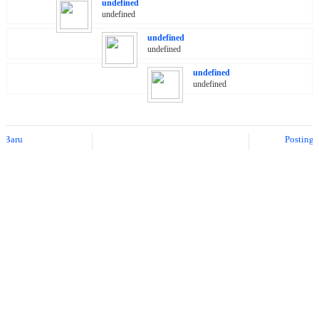
undefined
undefined
undefined
undefined
undefined
undefined
aru
Posting La