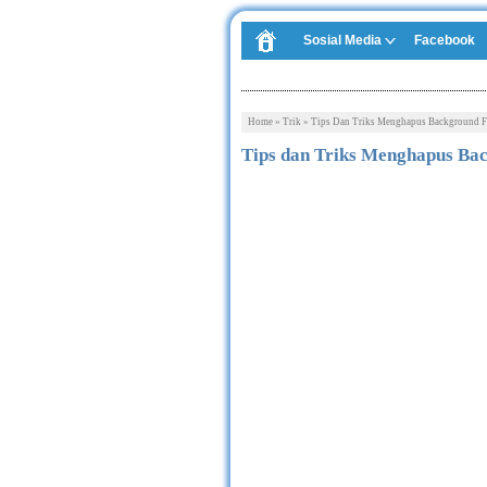
Sosial Media
Facebook
Home
»
Trik
»
Tips Dan Triks Menghapus Background F
Tips dan Triks Menghapus Bac