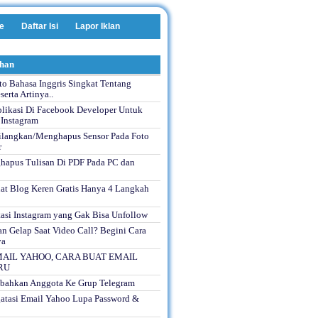
e
Daftar Isi
Lapor Iklan
ihan
to Bahasa Inggris Singkat Tentang
serta Artinya..
plikasi Di Facebook Developer Untuk
 Instagram
langkan/Menghapus Sensor Pada Foto
r
hapus Tulisan Di PDF Pada PC dan
t Blog Keren Gratis Hanya 4 Langkah
asi Instagram yang Gak Bisa Unfollow
n Gelap Saat Video Call? Begini Cara
ya
AIL YAHOO, CARA BUAT EMAIL
RU
bahkan Anggota Ke Grup Telegram
atasi Email Yahoo Lupa Password &