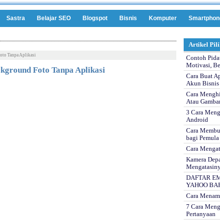
Sastra
Belajar SEO
Blogspot
Bisnis
Komputer
Smartphon
Artikel Pil
oto Tanpa Aplikasi
Contoh Pida
Motivasi, Be
kground Foto Tanpa Aplikasi
Cara Buat A
Akun Bisnis
Cara Menghi
Atau Gamba
3 Cara Meng
Android
Cara Membua
bagi Pemula
Cara Mengat
Kamera Depa
Mengatasin
DAFTAR EM
YAHOO BA
Cara Menam
7 Cara Meng
Pertanyaan