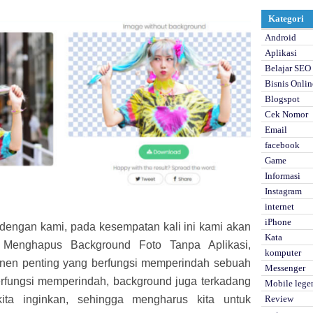
Kategori
Android
Aplikasi
Belajar SEO
Bisnis Onlin
Blogspot
Cek Nomor
Email
facebook
Game
Informasi
Instagram
internet
iPhone
dengan kami, pada kesempatan kali ini kami akan
Kata
 Menghapus Background Foto Tanpa Aplikasi,
komputer
en penting yang berfungsi memperindah sebuah
Messenger
erfungsi memperindah, background juga terkadang
Mobile lege
ita inginkan, sehingga mengharus kita untuk
Review