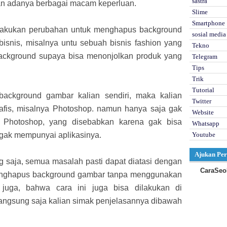
sastra
n adanya berbagai macam keperluan.
Slime
Smartphone
lakukan perubahan untuk menghapus background
sosial media
bisnis, misalnya untu sebuah bisnis fashion yang
Tekno
ackground supaya bisa menonjolkan produk yang
Telegram
Tips
Trik
Tutorial
ckground gambar kalian sendiri, maka kalian
Twitter
rafis, misalnya Photoshop. namun hanya saja gak
Website
Photoshop, yang disebabkan karena gak bisa
Whatsapp
ak mempunyai aplikasinya.
Youtube
Ajukan Per
ang saja, semua masalah pasti dapat diatasi dengan
CaraSeo
enghapus background gambar tanpa menggunakan
i juga, bahwa cara ini juga bisa dilakukan di
angsung saja kalian simak penjelasannya dibawah