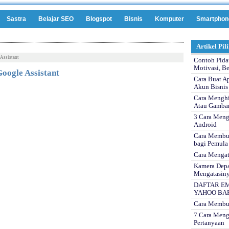
Sastra
Belajar SEO
Blogspot
Bisnis
Komputer
Smartphon
Artikel Pil
Assistant
Contoh Pida
Motivasi, Be
oogle Assistant
Cara Buat A
Akun Bisnis
Cara Menghi
Atau Gamba
3 Cara Meng
Android
Cara Membua
bagi Pemula
Cara Mengat
Kamera Depa
Mengatasin
DAFTAR EM
YAHOO BA
Cara Membua
7 Cara Meng
Pertanyaan