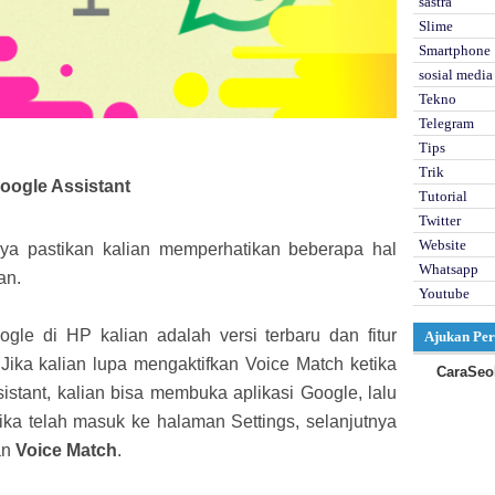
sastra
Slime
Smartphone
sosial media
Tekno
Telegram
Tips
Trik
oogle Assistant
Tutorial
Twitter
Website
lnya pastikan kalian memperhatikan beberapa hal
Whatsapp
an.
Youtube
oogle di HP kalian adalah versi terbaru dan fitur
Ajukan Per
 Jika kalian lupa mengaktifkan Voice Match ketika
CaraSeo
sistant, kalian bisa membuka aplikasi Google, lalu
Jika telah masuk ke halaman Settings, selanjutnya
an
Voice Match
.