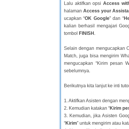
Lalu aktifkan opsi
Access wit
halaman
Access your Assista
ucapkan “
OK Google
” dan “
He
kalian berhasil mengajari Goo
tombol
FINISH
.
Selain dengan mengucapkan OK
Match, juga bisa mengirim W
mengucapkan “Kirim pesan Wh
sebelumnya.
Berikutnya kita lanjut ke inti tutor
1. Aktifkan Asisten dengan men
2. Kemudian katakan “
Kirim p
3. Kemudian, jika Asisten Goo
“
Kirim
” untuk mengirim atau kat