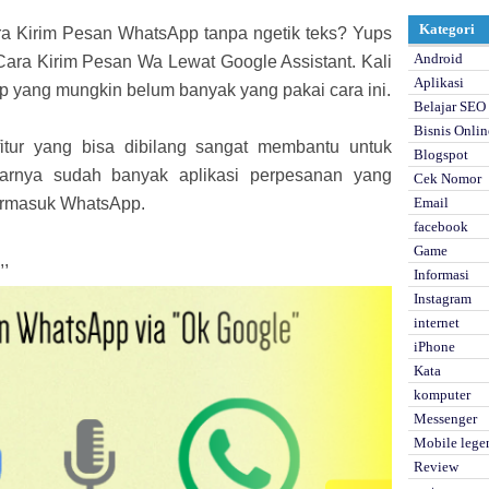
Kategori
a Kirim Pesan WhatsApp tanpa ngetik teks? Yups
Android
i Cara Kirim Pesan Wa Lewat Google Assistant. Kali
Aplikasi
app yang mungkin belum banyak yang pakai cara ini.
Belajar SEO
Bisnis Onlin
itur yang bisa dibilang sangat membantu untuk
Blogspot
benarnya sudah banyak aplikasi perpesanan yang
Cek Nomor
ermasuk WhatsApp.
Email
facebook
Game
,,
Informasi
Instagram
internet
iPhone
Kata
komputer
Messenger
Mobile lege
Review