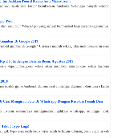
id Ini Jadikan Ponsel Kamu Anti Mainstream
adikan salah satu faktor kesuksesan Android. Sehingga banyak vendor
App Web
salah satu fitur WhatsApp yang sangat bermanfaat bagi para penggunanya.
 Gambar Di Google 2019
load gambar di Google? Caranya mudah sekali, jika anda penasaran atau
p 2 Juta dengan Baterai Besar, Agustus 2019
perlu dipertimbangkan ketika akan membeli smartphone selain kamera
 2018
ahas adalah game Android, dimana saat ini sangat digemari khususnya kaula
Di Cari Mengirim Foto Di Whatsapp Dengan Resolusi Penuh Dan
am ukuran sebenarnya menggunakan aplikasi whatsapp, sehingga tidak
 Takut Typo Lagi!
ak typo atau salah ketik terus udah terlanjur dikirim, pasti ingin sekali