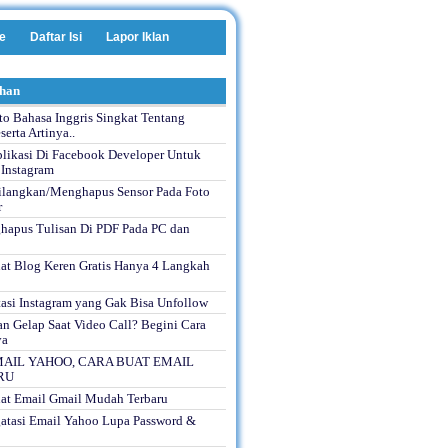
e
Daftar Isi
Lapor Iklan
ihan
to Bahasa Inggris Singkat Tentang
serta Artinya..
plikasi Di Facebook Developer Untuk
 Instagram
langkan/Menghapus Sensor Pada Foto
r
hapus Tulisan Di PDF Pada PC dan
t Blog Keren Gratis Hanya 4 Langkah
asi Instagram yang Gak Bisa Unfollow
n Gelap Saat Video Call? Begini Cara
ya
AIL YAHOO, CARA BUAT EMAIL
RU
t Email Gmail Mudah Terbaru
atasi Email Yahoo Lupa Password &