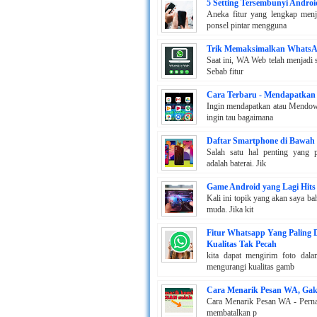
5 Setting Tersembunyi Andro
Aneka fitur yang lengkap menj
ponsel pintar mengguna
Trik Memaksimalkan Whats
Saat ini, WA Web telah menjadi 
Sebab fitur
Cara Terbaru - Mendapatkan
Ingin mendapatkan atau Mendown
ingin tau bagaimana
Daftar Smartphone di Bawah R
Salah satu hal penting yang 
adalah baterai. Jik
Game Android yang Lagi Hits
Kali ini topik yang akan saya b
muda. Jika kit
Fitur Whatsapp Yang Paling 
Kualitas Tak Pecah
kita dapat mengirim foto dal
mengurangi kualitas gamb
Cara Menarik Pesan WA, Gak
Cara Menarik Pesan WA - Pernah g
membatalkan p