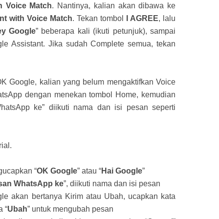
h Voice Match
. Nantinya, kalian akan dibawa ke
nt with Voice Match
. Tekan tombol
I AGREE
, lalu
y Google
” beberapa kali (ikuti petunjuk), sampai
gle Assistant. Jika sudah Complete semua, tekan
 Google, kalian yang belum mengaktifkan Voice
hatsApp dengan menekan tombol Home, kemudian
atsApp ke” diikuti nama dan isi pesan seperti
ial.
gucapkan “
OK Google
” atau “
Hai Google
”
esan WhatsApp ke
”, diikuti nama dan isi pesan
gle akan bertanya Kirim atau Ubah, ucapkan kata
a “
Ubah
” untuk mengubah pesan