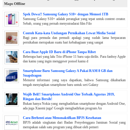
Maps Offline
Spek Dewa!! Samsung Galaxy S10+ dengan Memori 1TB
Samsung Galaxy S10+ adalah perangkat yang tepat untuk content creator.
Sebab, orang yang pernah menyutradarai film Filo
Contoh Kata-kata Undangan Pernikahan Lewat Media Sosial
Bagi para pemuda dan pemudi apalagi yang sudah lama berpacaran
pernikahan merupakan suatu hari kebahagiaan yang sangat
Cara Buat Apple ID Baru di iPhone Tanpa Ribet
Beberapa hari yang lalu Trio iPhone 11 baru saja dirilis. Para fanboy Apple
dan kamu yang ingin menggeser ponsel kamu d
Smartphone Baru Samsung Galaxy A Pakai RAM 8 GB dan
Snapdragon
Menurut informasi yang saya dapatkan, bahwa Samsung dikabarkan
tengah menyiapkan smartphone baru untuk seri Galaxy
Wajib Beli!! Smartphone Android One Terbaik Agustus 2019,
Ringan dan Bersih!
Bukan hanya Nokia yang menghadirkan smartphone dengan Android One,
ada juga Xiaomi juga! Google menghadirkan program An
Cara Berhenti atau Menonaktifkan BPJS Kesehatan
BPJS adalah singkatan dari Badan Penyelenggara Jaminan Sosial yang
merupakan salah satu program yang dibuat oleh pemeri