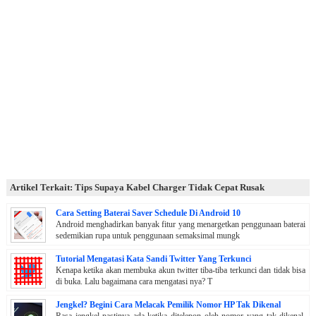
Artikel Terkait: Tips Supaya Kabel Charger Tidak Cepat Rusak
Cara Setting Baterai Saver Schedule Di Android 10
Android menghadirkan banyak fitur yang menargetkan penggunaan baterai
sedemikian rupa untuk penggunaan semaksimal mungk
Tutorial Mengatasi Kata Sandi Twitter Yang Terkunci
Kenapa ketika akan membuka akun twitter tiba-tiba terkunci dan tidak bisa
di buka. Lalu bagaimana cara mengatasi nya? T
Jengkel? Begini Cara Melacak Pemilik Nomor HP Tak Dikenal