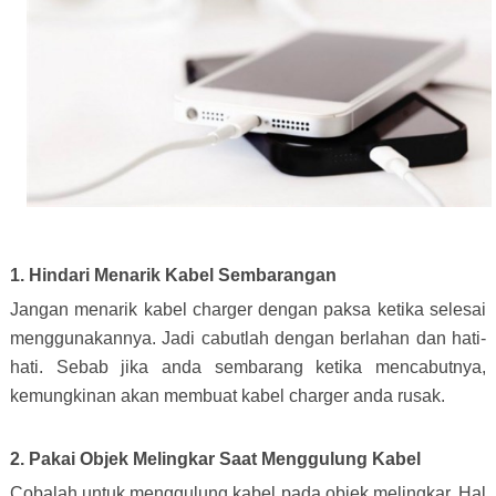
1. Hindari Menarik Kabel Sembarangan
Jangan menarik kabel charger dengan paksa ketika selesai
menggunakannya. Jadi cabutlah dengan berlahan dan hati-
hati. Sebab jika anda sembarang ketika mencabutnya,
kemungkinan akan membuat kabel charger anda rusak.
2. Pakai Objek Melingkar Saat Menggulung Kabel
Cobalah untuk menggulung kabel pada objek melingkar. Hal