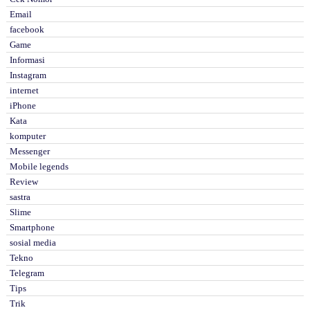
Email
facebook
Game
Informasi
Instagram
internet
iPhone
Kata
komputer
Messenger
Mobile legends
Review
sastra
Slime
Smartphone
sosial media
Tekno
Telegram
Tips
Trik