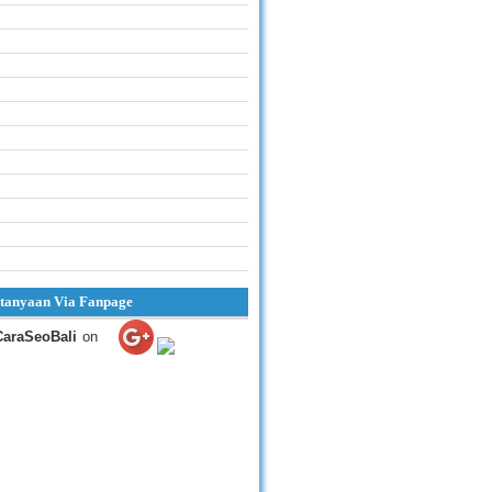
tanyaan Via Fanpage
CaraSeoBali
on