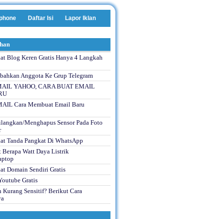
phone
Daftar Isi
Lapor Iklan
ihan
t Blog Keren Gratis Hanya 4 Langkah
bahkan Anggota Ke Grup Telegram
AIL YAHOO, CARA BUAT EMAIL
RU
IL Cara Membuat Email Baru
langkan/Menghapus Sensor Pada Foto
r
at Tanda Pangkat Di WhatsApp
 Berapa Watt Daya Listrik
aptop
t Domain Sendiri Gratis
outube Gratis
 Kurang Sensitif? Berikut Cara
ya