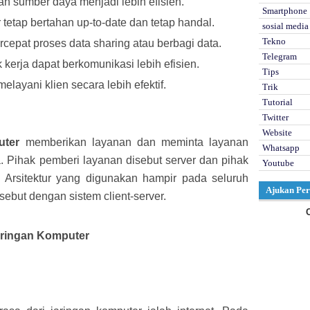
 sumber daya menjadi lebih efisien.
Smartphone
tetap bertahan up-to-date dan tetap handal.
sosial media
Tekno
pat proses data sharing atau berbagi data.
Telegram
erja dapat berkomunikasi lebih efisien.
Tips
ayani klien secara lebih efektif.
Trik
Tutorial
Twitter
Website
puter
memberikan layanan dan meminta layanan
Whatsapp
. Pihak pemberi layanan disebut server dan pihak
Youtube
. Arsitektur yang digunakan hampir pada seluruh
Ajukan Per
isebut dengan sistem client-server.
ringan Komputer