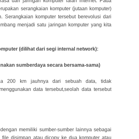
asa dari jaringan komputer ialah internet. Pada
merupakan serangkaian komputer (jutaan komputer)
. Serangkaian komputer tersebut berevolusi dari
bang menjadi satu jaringan komputer yang kita
uter (dilihat dari segi internal network):
unakan sumberdaya secara bersama-sama)
a 200 km jauhnya dari sebuah data, tidak
menggunakan data tersebut,seolah data tersebut
gi dengan memiliki sumber-sumber lainnya sebagai
a, file disimpan atau dicopy ke dua komputer atau