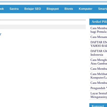
ook
Sastra
Belajar SEO
Blogspot
Bisnis
Komputer
Smart
Artikel Pil
Cara Membua
bagi Pemula
r
Cara Menam
DAFTAR EM
YAHOO BA
DAFTAR GMA
Indonesia
Cara Menghi
Atau Gamba
Cara Membu
Cara Melihat
Komputer/L
Cara Membua
Pengunduh Y
Layar Sentuh
Mengatasin
Kategori