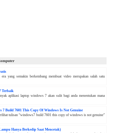
 Komputer
ratis
 di era yang semakin berkembang membuat video merupakan salah satu
7 Terbaik
anyak aplikasi laptop windows 7 akan sulit bagi anda menentukan mana
 7 Build 7601 This Copy Of Windows Is Not Genuine
erlihat tulisan “windows7 build 7601 this copy of windows is not genuine”
(Lampu Hanya Berkedip Saat Mencetak)